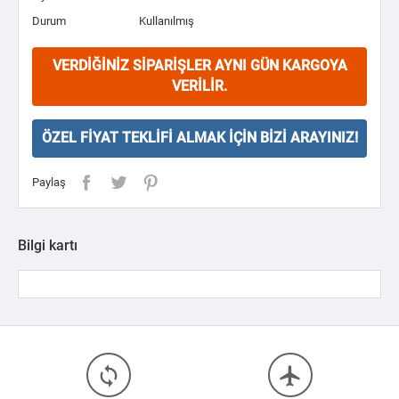
Durum
Kullanılmış
VERDIĞINIZ SIPARIŞLER AYNI GÜN KARGOYA
VERILIR.
ÖZEL FIYAT TEKLIFI ALMAK İÇIN BIZI ARAYINIZ!
Paylaş
Bilgi kartı
loop
flight