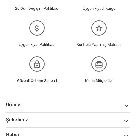
20 Gün Değişim Politikası
Uygun Fiyatlı Kargo
attach_money
star_border
Uygun Fiyat Politikası
Kontrolü Yapılmış Motorlar
lock_outline
redeem
Güvenli Ödeme Sistemi
Mutlu Müşteriler
Ürünler

Şirketimiz

Haber