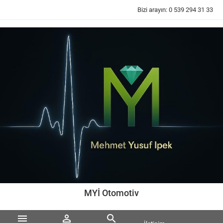
Bizi arayın:
0 539 294 31 33
MYİ Otomotiv


