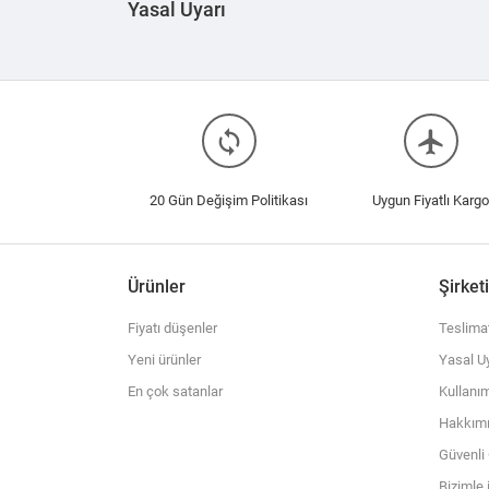
Yasal Uyarı
loop
flight
20 Gün Değişim Politikası
Uygun Fiyatlı Kargo
Ürünler
Şirket
Fiyatı düşenler
Teslima
Yeni ürünler
Yasal Uy
En çok satanlar
Kullanım
Hakkım
Güvenl
Bizimle 