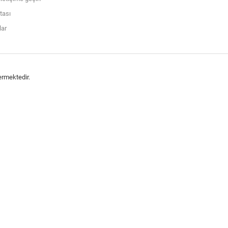
itası
ar
ermektedir.