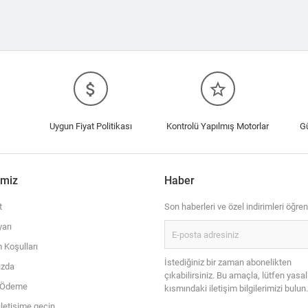
attach_money
star_border
Uygun Fiyat Politikası
Kontrolü Yapılmış Motorlar
G
imiz
Haber
t
Son haberleri ve özel indirimleri öğren
arı
 Koşulları
İstediğiniz bir zaman abonelikten
ızda
çıkabilirsiniz. Bu amaçla, lütfen yasal
i Ödeme
kısmındaki iletişim bilgilerimizi bulun.
iletişime geçin