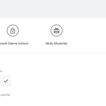
lock_outline
redeem
üvenli Ödeme Sistemi
Mutlu Müşteriler
in
check
 uyarılar