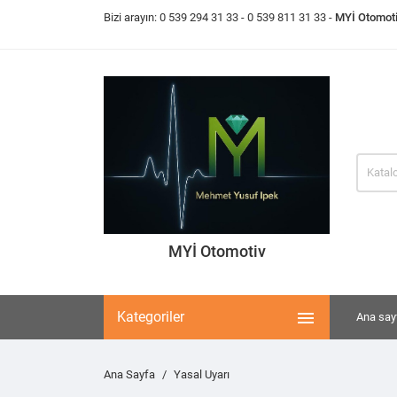
Bizi arayın:
0 539 294 31 33
- 0 539 811 31 33 -
MYİ Otomot
MYİ Otomotiv

Kategoriler
Ana say
Ana Sayfa
Yasal Uyarı