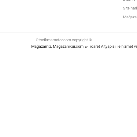
Site har
Mağazal
Otocikmamotor.com copyright ©
Mağazamız,
Magazanikur.com E-Ticaret Altyapısı
ile hizmet v