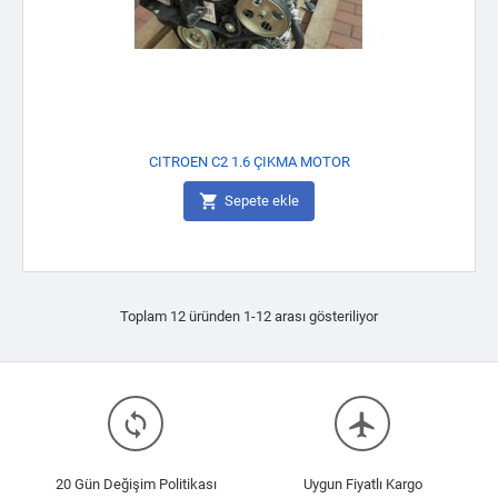
CITROEN C2 1.6 ÇIKMA MOTOR

Sepete ekle
Toplam 12 üründen 1-12 arası gösteriliyor
loop
flight
20 Gün Değişim Politikası
Uygun Fiyatlı Kargo