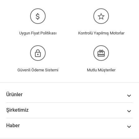
attach_money
star_border
Uygun Fiyat Politikası
Kontrolü Yapılmış Motorlar
lock_outline
redeem
Güvenli Ödeme Sistemi
Mutlu Müşteriler
Ürünler

Şirketimiz

Haber
