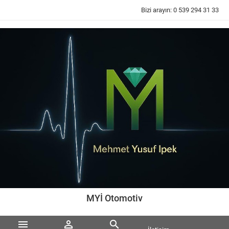
Bizi arayın:
0 539 294 31 33
MYİ Otomotiv


