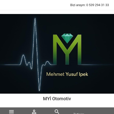
Bizi arayın:
0 539 294 31 33
MYİ Otomotiv


