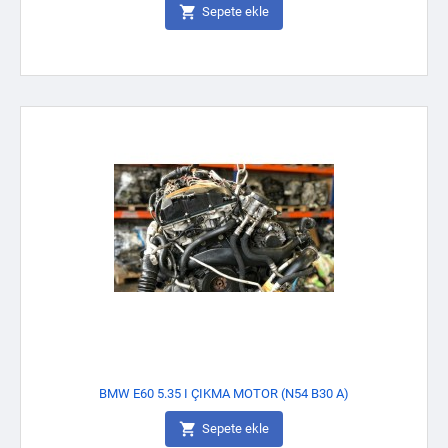

Sepete ekle
BMW E60 5.35 I ÇIKMA MOTOR (N54 B30 A)

Sepete ekle