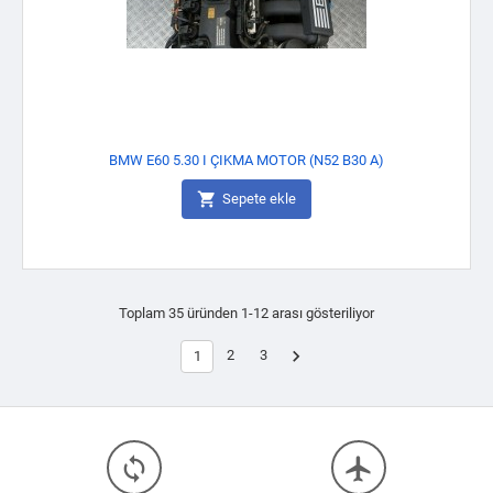
BMW E60 5.30 I ÇIKMA MOTOR (N52 B30 A)

Sepete ekle
Toplam 35 üründen 1-12 arası gösteriliyor

2
3
1
loop
flight