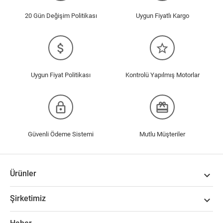
20 Gün Değişim Politikası
Uygun Fiyatlı Kargo
attach_money
star_border
Uygun Fiyat Politikası
Kontrolü Yapılmış Motorlar
lock_outline
redeem
Güvenli Ödeme Sistemi
Mutlu Müşteriler
Ürünler

Şirketimiz
