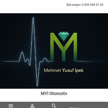
Bizi arayın:
0 539 294 31 33
MYİ Otomotiv


