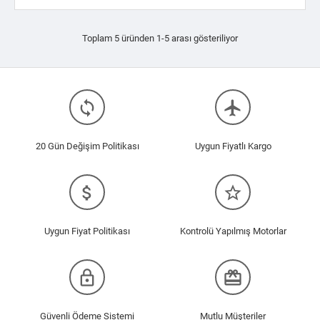
Toplam 5 üründen 1-5 arası gösteriliyor
loop
flight
20 Gün Değişim Politikası
Uygun Fiyatlı Kargo
attach_money
star_border
Uygun Fiyat Politikası
Kontrolü Yapılmış Motorlar
lock_outline
redeem
Güvenli Ödeme Sistemi
Mutlu Müşteriler