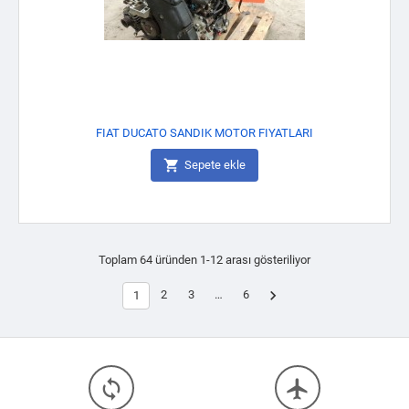
FIAT DUCATO SANDIK MOTOR FIYATLARI

Sepete ekle
Toplam 64 üründen 1-12 arası gösteriliyor

2
3
…
6
1
loop
flight