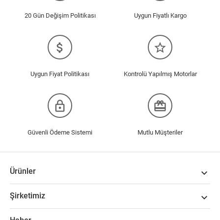
20 Gün Değişim Politikası
Uygun Fiyatlı Kargo
attach_money
star_border
Uygun Fiyat Politikası
Kontrolü Yapılmış Motorlar
lock_outline
redeem
Güvenli Ödeme Sistemi
Mutlu Müşteriler
Ürünler

Şirketimiz
