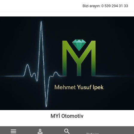
Bizi arayın:
0 539 294 31 33
MYİ Otomotiv


