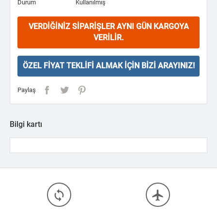
Durum
Kullanılmış
VERDIĞINIZ SIPARIŞLER AYNI GÜN KARGOYA
VERILIR.
ÖZEL FIYAT TEKLIFI ALMAK İÇIN BIZI ARAYINIZ!
Paylaş
Bilgi kartı
loop
flight