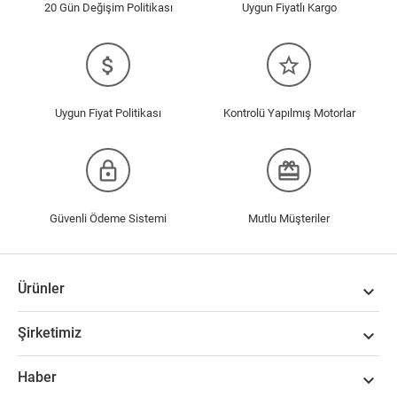
20 Gün Değişim Politikası
Uygun Fiyatlı Kargo
attach_money
star_border
Uygun Fiyat Politikası
Kontrolü Yapılmış Motorlar
lock_outline
redeem
Güvenli Ödeme Sistemi
Mutlu Müşteriler
Ürünler

Şirketimiz

Haber
