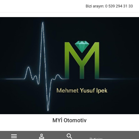
Bizi arayın:
0 539 294 31 33
MYİ Otomotiv


