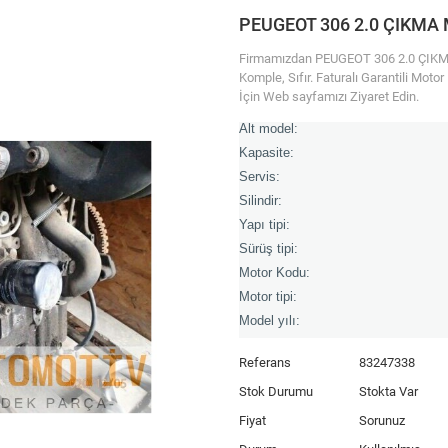
PEUGEOT 306 2.0 ÇIKMA 
Firmamızdan PEUGEOT 306 2.0 ÇIKMA M
Komple, Sıfır. Faturalı Garantili Moto
İçin Web sayfamızı Ziyaret Edin.
Alt model:
Kapasite:
Servis:
Silindir:
Yapı tipi:
Sürüş tipi:
Motor Kodu:
Motor tipi:
Model yılı:
Referans
83247338
Stok Durumu
Stokta Var
Fiyat
Sorunuz