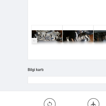
Bilgi kartı
loop
flight