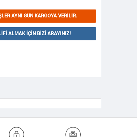
ŞLER AYNI GÜN KARGOYA VERILIR.
IFI ALMAK İÇIN BIZI ARAYINIZ!
lock_outline
redeem