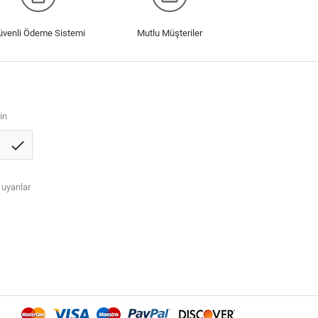
üvenli Ödeme Sistemi
Mutlu Müşteriler
in
check
 uyarılar