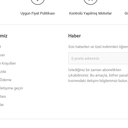
Uygun Fiyat Politikası
Kontrolü Yapılmış Motorlar
G
imiz
Haber
t
Son haberleri ve özel indirimleri öğren
arı
 Koşulları
İstediğiniz bir zaman abonelikten
ızda
çıkabilirsiniz. Bu amaçla, lütfen yasal
i Ödeme
kısmındaki iletişim bilgilerimizi bulun.
iletişime geçin
itası
ar