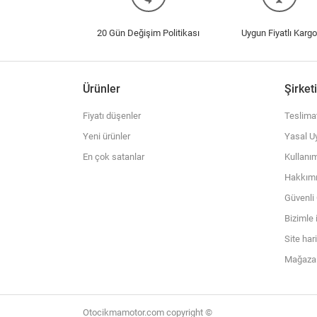
20 Gün Değişim Politikası
Uygun Fiyatlı Kargo
Ürünler
Şirket
Fiyatı düşenler
Teslima
Yeni ürünler
Yasal Uy
En çok satanlar
Kullanım
Hakkım
Güvenl
Bizimle 
Site har
Mağazal
Otocikmamotor.com copyright ©