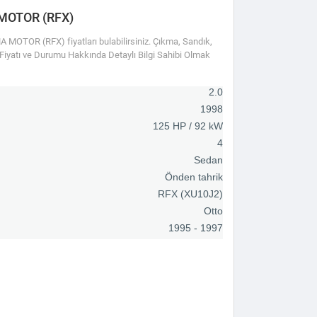
MOTOR (RFX)
OTOR (RFX) fiyatları bulabilirsiniz. Çıkma, Sandık,
r Fiyatı ve Durumu Hakkında Detaylı Bilgi Sahibi Olmak
2.0
1998
125 HP / 92 kW
4
Sedan
Önden tahrik
RFX (XU10J2)
Otto
1995 - 1997