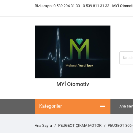
Bizi arayın:
0 539 294 31 33
- 0 539 811 31 33 -
MYİ Otomot
MYİ Otomotiv

Kategoriler
Ana say
Ana Sayfa
PEUGEOT ÇIKMA MOTOR
PEUGEOT 306