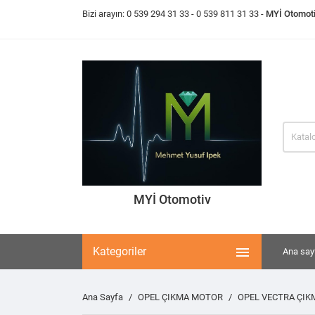
Bizi arayın:
0 539 294 31 33
- 0 539 811 31 33 -
MYİ Otomot
MYİ Otomotiv

Kategoriler
Ana say
Ana Sayfa
OPEL ÇIKMA MOTOR
OPEL VECTRA ÇI