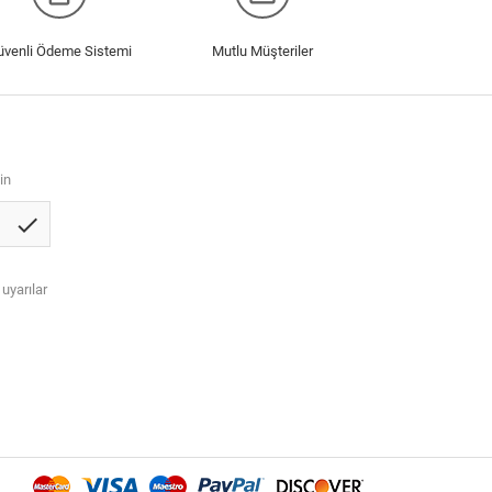
üvenli Ödeme Sistemi
Mutlu Müşteriler
in
check
 uyarılar