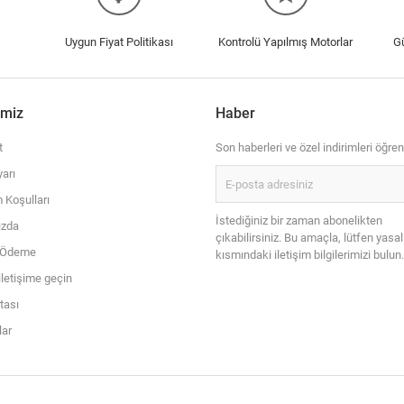
Uygun Fiyat Politikası
Kontrolü Yapılmış Motorlar
G
imiz
Haber
t
Son haberleri ve özel indirimleri öğren
arı
 Koşulları
İstediğiniz bir zaman abonelikten
ızda
çıkabilirsiniz. Bu amaçla, lütfen yasal
i Ödeme
kısmındaki iletişim bilgilerimizi bulun.
iletişime geçin
itası
ar