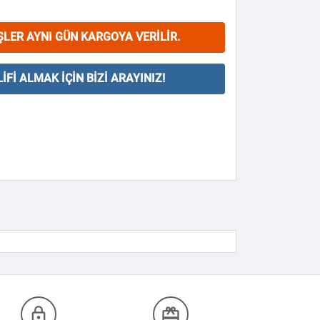
ŞLER AYNI GÜN KARGOYA VERILIR.
IFI ALMAK İÇIN BIZI ARAYINIZ!
lock_outline
redeem