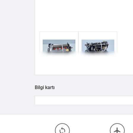
Bilgi kartı
loop
flight