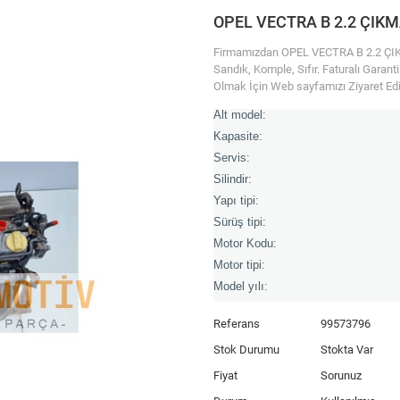
OPEL VECTRA B 2.2 ÇIK
Firmamızdan OPEL VECTRA B 2.2 ÇIKM
Sandık, Komple, Sıfır. Faturalı Garant
Olmak İçin Web sayfamızı Ziyaret Edi
Alt model:
Kapasite:
Servis:
Silindir:
Yapı tipi:
Sürüş tipi:
Motor Kodu:
Motor tipi:
Model yılı:
Referans
99573796
Stok Durumu
Stokta Var
Fiyat
Sorunuz