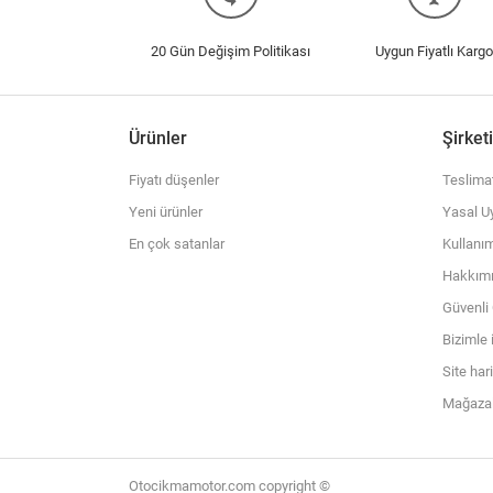
20 Gün Değişim Politikası
Uygun Fiyatlı Kargo
Ürünler
Şirket
Fiyatı düşenler
Teslima
Yeni ürünler
Yasal Uy
En çok satanlar
Kullanım
Hakkım
Güvenl
Bizimle 
Site har
Mağazal
Otocikmamotor.com copyright ©