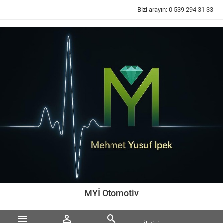
Bizi arayın:
0 539 294 31 33
MYİ Otomotiv


