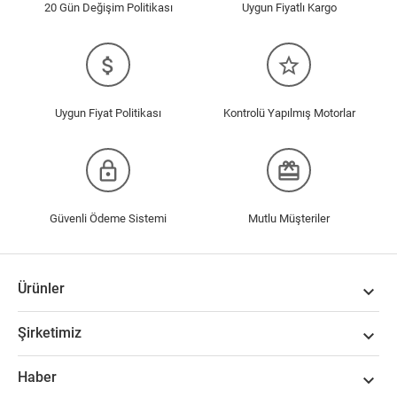
20 Gün Değişim Politikası
Uygun Fiyatlı Kargo
attach_money
star_border
Uygun Fiyat Politikası
Kontrolü Yapılmış Motorlar
lock_outline
redeem
Güvenli Ödeme Sistemi
Mutlu Müşteriler
Ürünler

Şirketimiz

Haber
