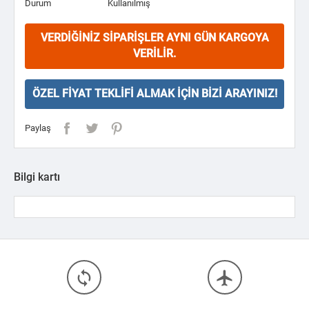
Durum
Kullanılmış
VERDIĞINIZ SIPARIŞLER AYNI GÜN KARGOYA
VERILIR.
ÖZEL FIYAT TEKLIFI ALMAK İÇIN BIZI ARAYINIZ!
Paylaş
Bilgi kartı
loop
flight