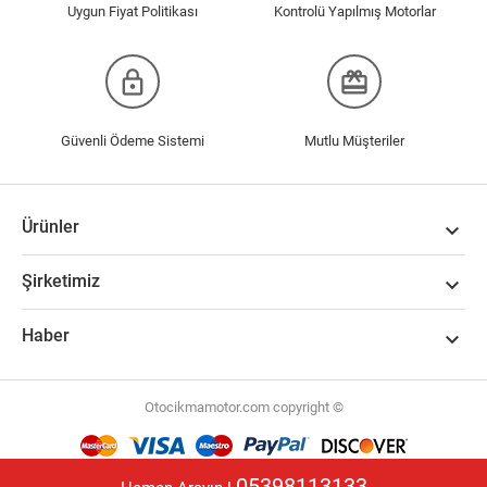
Uygun Fiyat Politikası
Kontrolü Yapılmış Motorlar
lock_outline
redeem
Güvenli Ödeme Sistemi
Mutlu Müşteriler
Ürünler

Şirketimiz

Haber

Otocikmamotor.com copyright ©
Mağazamız,
Magazanikur.com E-Ticaret Altyapısı
ile hizmet vermektedir.
05398113133