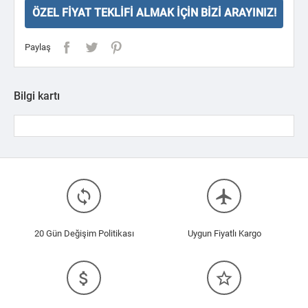
ÖZEL FIYAT TEKLIFI ALMAK İÇIN BIZI ARAYINIZ!
Paylaş
Bilgi kartı
loop
flight
20 Gün Değişim Politikası
Uygun Fiyatlı Kargo
attach_money
star_border