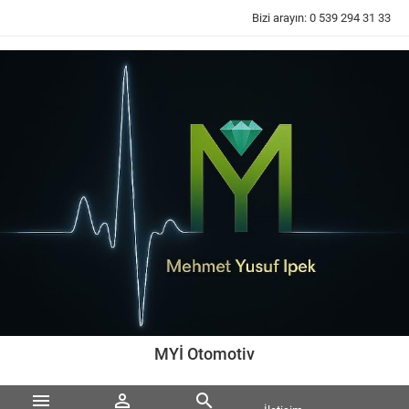
Bizi arayın:
0 539 294 31 33
MYİ Otomotiv


