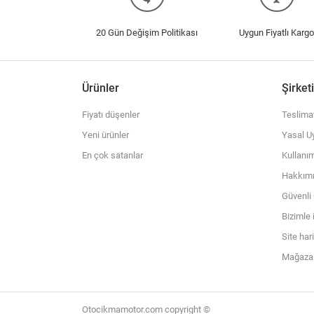
20 Gün Değişim Politikası
Uygun Fiyatlı Kargo
Ürünler
Şirket
Fiyatı düşenler
Teslima
Yeni ürünler
Yasal Uy
En çok satanlar
Kullanım
Hakkım
Güvenl
Bizimle 
Site har
Mağazal
Otocikmamotor.com copyright ©