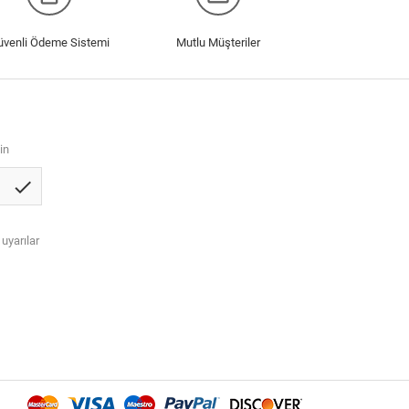
üvenli Ödeme Sistemi
Mutlu Müşteriler
in
check
 uyarılar