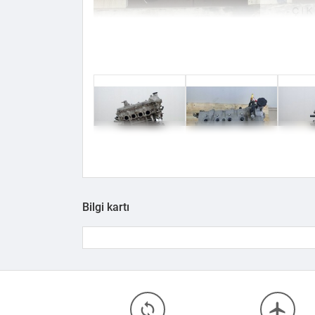
Bilgi kartı
loop
flight