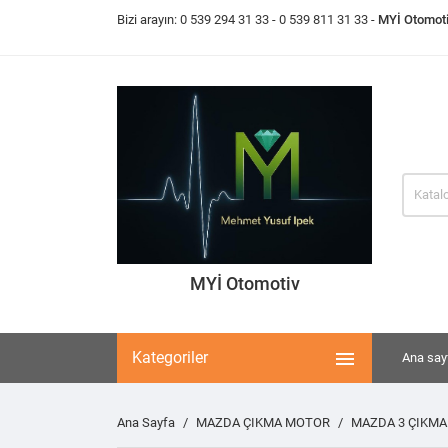
Bizi arayın:
0 539 294 31 33
- 0 539 811 31 33 -
MYİ Otomot
MYİ Otomotiv

Kategoriler
Ana say
Ana Sayfa
MAZDA ÇIKMA MOTOR
MAZDA 3 ÇIKM