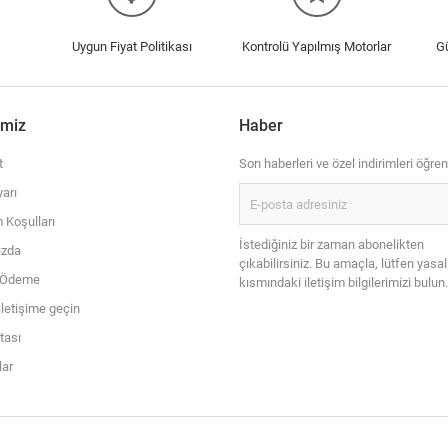
Uygun Fiyat Politikası
Kontrolü Yapılmış Motorlar
G
imiz
Haber
t
Son haberleri ve özel indirimleri öğren
arı
 Koşulları
İstediğiniz bir zaman abonelikten
ızda
çıkabilirsiniz. Bu amaçla, lütfen yasal
i Ödeme
kısmındaki iletişim bilgilerimizi bulun.
iletişime geçin
itası
ar