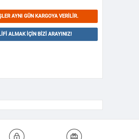
ŞLER AYNI GÜN KARGOYA VERILIR.
IFI ALMAK İÇIN BIZI ARAYINIZ!
lock_outline
redeem