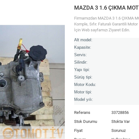
MAZDA 3 1.6 ÇIKMA MOT
Firmamızdan MAZDA 3 1.6 ÇIKMA MOTOR
Komple, Sıfır. Faturalı Garantili Moto
İçin Web sayfamızı Ziyaret Edin.
Alt model:
Kapasite:
Servis:
Silindir:
Yapı tipi:
Sürüş tipi:
Motor Kodu:
Motor tipi:
Model yılı:
Referans
33728856
Stok Durumu
Stokta Var
Fiyat
Sorunuz