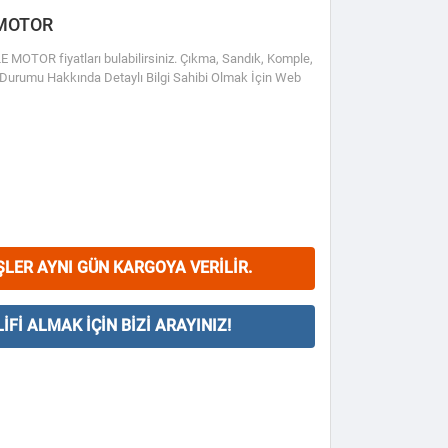
 MOTOR
TOR fiyatları bulabilirsiniz. Çıkma, Sandık, Komple,
 ve Durumu Hakkında Detaylı Bilgi Sahibi Olmak İçin Web
ŞLER AYNI GÜN KARGOYA VERILIR.
IFI ALMAK İÇIN BIZI ARAYINIZ!