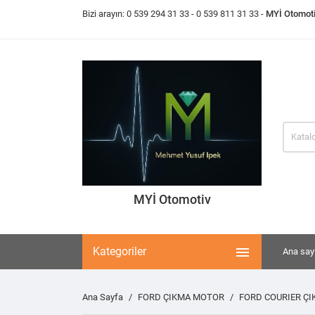
Bizi arayın:
0 539 294 31 33
- 0 539 811 31 33 -
MYİ Otomot
MYİ Otomotiv

Kategoriler
Ana say
Ana Sayfa
FORD ÇIKMA MOTOR
FORD COURIER Ç