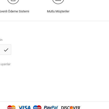
üvenli Ödeme Sistemi
Mutlu Müşteriler
in
check
 uyarılar