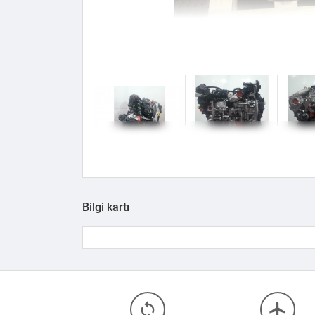
Bilgi kartı
loop
flight