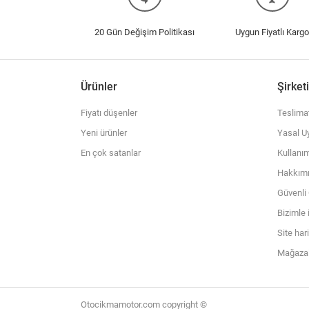
20 Gün Değişim Politikası
Uygun Fiyatlı Kargo
Ürünler
Şirket
Fiyatı düşenler
Teslima
Yeni ürünler
Yasal Uy
En çok satanlar
Kullanım
Hakkım
Güvenl
Bizimle 
Site har
Mağazal
Otocikmamotor.com copyright ©