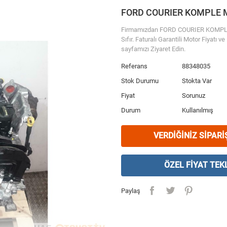
FORD COURIER KOMPLE
Firmamızdan FORD COURIER KOMPLE MO
Sıfır. Faturalı Garantili Motor Fiyatı
sayfamızı Ziyaret Edin.
Referans
88348035
Stok Durumu
Stokta Var
Fiyat
Sorunuz
Durum
Kullanılmış
VERDIĞINIZ SIPARI
ÖZEL FIYAT TEKL
Paylaş