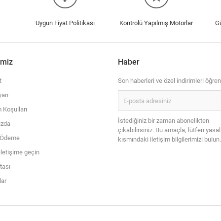
Uygun Fiyat Politikası
Kontrolü Yapılmış Motorlar
G
imiz
Haber
t
Son haberleri ve özel indirimleri öğren
arı
 Koşulları
İstediğiniz bir zaman abonelikten
ızda
çıkabilirsiniz. Bu amaçla, lütfen yasal
i Ödeme
kısmındaki iletişim bilgilerimizi bulun.
iletişime geçin
itası
ar