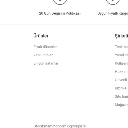
20 Gün Değişim Politikası
Uygun Fiyatlı Kargo
Ürünler
Şirket
Fiyatı düşenler
Teslima
Yeni ürünler
Yasal Uy
En çok satanlar
Kullanım
Hakkım
Güvenl
Bizimle 
Site har
Mağazal
Otocikmamotor.com copyright ©