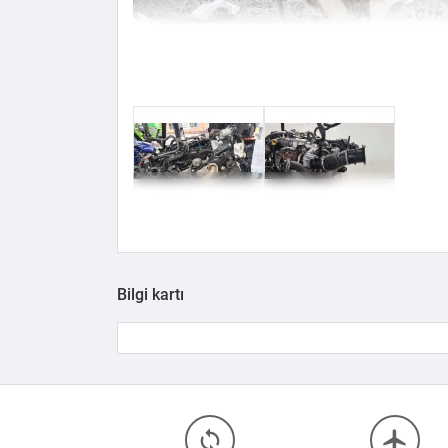
Bilgi kartı
loop
flight