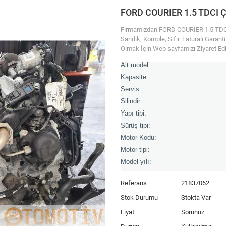
FORD COURIER 1.5 TDCI
Firmamızdan FORD COURIER 1.5 TDCI 
Sandık, Komple, Sıfır. Faturalı Garant
Olmak İçin Web sayfamızı Ziyaret Edi
Alt model:
Kapasite:
Servis:
Silindir:
Yapı tipi:
Sürüş tipi:
Motor Kodu:
Motor tipi:
Model yılı:
Referans
21837062
Stok Durumu
Stokta Var
Fiyat
Sorunuz