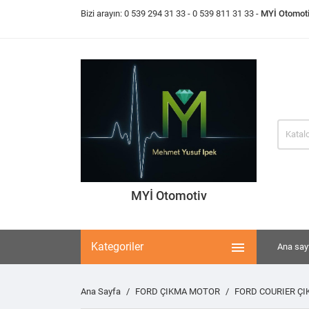
Bizi arayın:
0 539 294 31 33
- 0 539 811 31 33 -
MYİ Otomot
MYİ Otomotiv

Kategoriler
Ana say
Ana Sayfa
FORD ÇIKMA MOTOR
FORD COURIER Ç