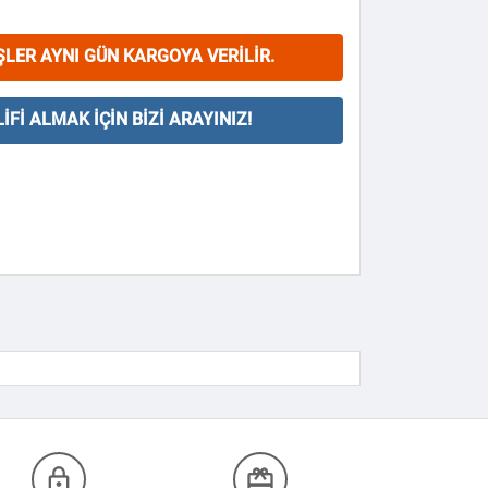
ŞLER AYNI GÜN KARGOYA VERILIR.
IFI ALMAK İÇIN BIZI ARAYINIZ!
lock_outline
redeem