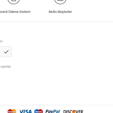
üvenli Ödeme Sistemi
Mutlu Müşteriler
in
check
 uyarılar