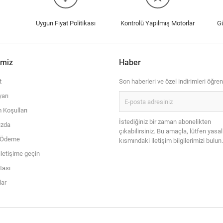
Uygun Fiyat Politikası
Kontrolü Yapılmış Motorlar
G
imiz
Haber
t
Son haberleri ve özel indirimleri öğren
arı
 Koşulları
İstediğiniz bir zaman abonelikten
ızda
çıkabilirsiniz. Bu amaçla, lütfen yasal
i Ödeme
kısmındaki iletişim bilgilerimizi bulun.
iletişime geçin
itası
ar