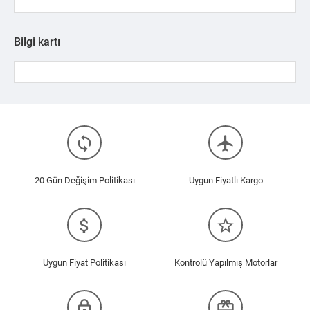
Bilgi kartı
loop
flight
20 Gün Değişim Politikası
Uygun Fiyatlı Kargo
attach_money
star_border
Uygun Fiyat Politikası
Kontrolü Yapılmış Motorlar
lock_outline
redeem