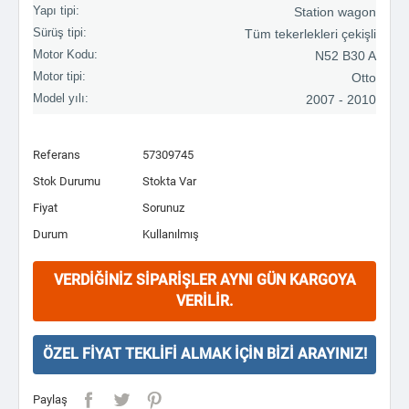
Yapı tipi:
Station wagon
Sürüş tipi:
Tüm tekerlekleri çekişli
Motor Kodu:
N52 B30 A
Motor tipi:
Otto
Model yılı:
2007 - 2010
Referans
57309745
Stok Durumu
Stokta Var
Fiyat
Sorunuz
Durum
Kullanılmış
VERDIĞINIZ SIPARIŞLER AYNI GÜN KARGOYA
VERILIR.
ÖZEL FIYAT TEKLIFI ALMAK İÇIN BIZI ARAYINIZ!
Paylaş