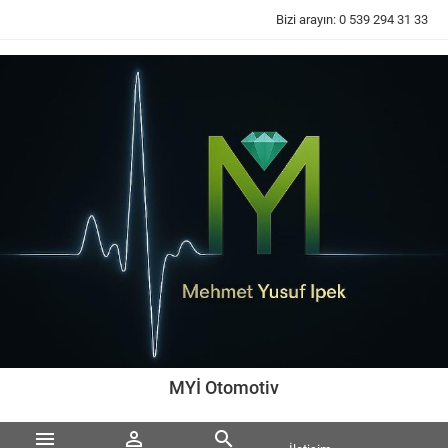
Bizi arayın:
0 539 294 31 33
MYİ Otomotiv


