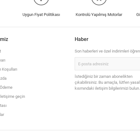
Uygun Fiyat Politikası
Kontrolü Yapılmış Motorlar
G
imiz
Haber
t
Son haberleri ve özel indirimleri öğren
arı
 Koşulları
İstediğiniz bir zaman abonelikten
ızda
çıkabilirsiniz. Bu amaçla, lütfen yasal
i Ödeme
kısmındaki iletişim bilgilerimizi bulun.
iletişime geçin
itası
ar