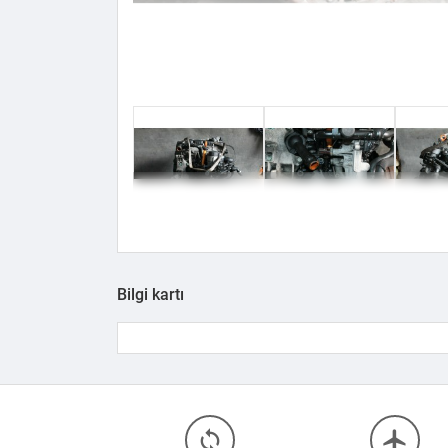
Bilgi kartı
loop
flight