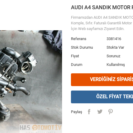
AUDI A4 SANDIK MOTOR 
Firmamızdan AUDI A4 SANDIK MOTOR FI
Komple, Sıfır. Faturalı Garantili Moto
İçin Web sayfamızı Ziyaret Edin.
Referans
3381416
Stok Durumu
Stokta Var
Fiyat
Sorunuz
Durum
Kullanılmış
VERDIĞINIZ SIPARI
ÖZEL FIYAT TEKL
Paylaş