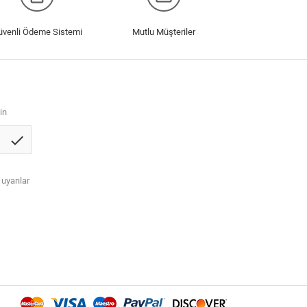
üvenli Ödeme Sistemi
Mutlu Müşteriler
in
check
 uyarılar