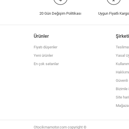
20 Gün Değişim Politikası
Uygun Fiyatlı Kargo
Ürünler
Şirket
Fiyatı düşenler
Teslima
Yeni ürünler
Yasal Uy
En çok satanlar
Kullanım
Hakkım
Güvenl
Bizimle 
Site har
Mağazal
Otocikmamotor.com copyright ©