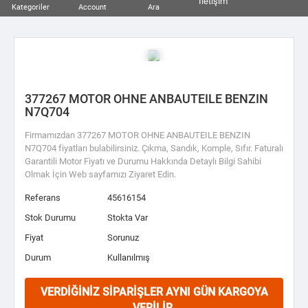
İletişim
Kategoriler
Account
Ara
377267 MOTOR OHNE ANBAUTEILE BENZIN
N7Q704
Firmamızdan 377267 MOTOR OHNE ANBAUTEILE BENZIN
N7Q704 fiyatları bulabilirsiniz. Çıkma, Sandık, Komple, Sıfır. Faturalı
Garantili Motor Fiyatı ve Durumu Hakkında Detaylı Bilgi Sahibi
Olmak İçin Web sayfamızı Ziyaret Edin.
Referans
45616154
Stok Durumu
Stokta Var
Fiyat
Sorunuz
Durum
Kullanılmış
VERDIĞINIZ SIPARIŞLER AYNI GÜN KARGOYA
VERILIR.