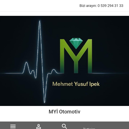
Bizi arayın:
0 539 294 31 33
MYİ Otomotiv


