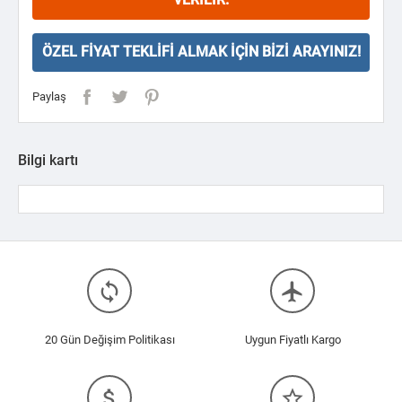
ÖZEL FIYAT TEKLIFI ALMAK İÇIN BIZI ARAYINIZ!
Paylaş
Bilgi kartı
loop
flight
20 Gün Değişim Politikası
Uygun Fiyatlı Kargo
attach_money
star_border