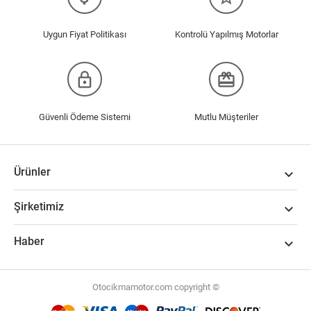
Uygun Fiyat Politikası
Kontrolü Yapılmış Motorlar
lock_outline
redeem
Güvenli Ödeme Sistemi
Mutlu Müşteriler
Ürünler

Şirketimiz

Haber

Otocikmamotor.com copyright ©