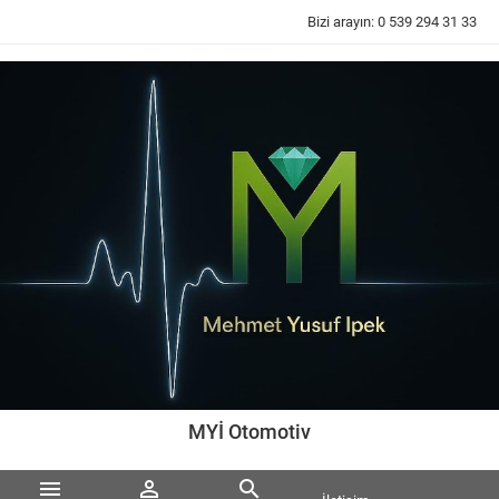
Bizi arayın:
0 539 294 31 33
MYİ Otomotiv


