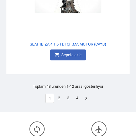
SEAT IBIZA 4 1.6 TDI ÇIKMA MOTOR (CAYB)

Sepete ekle
Toplam 48 üründen 1-12 arası gösteriliyor

2
3
4
1
loop
flight