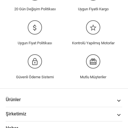
20 Gün Değişim Politikası
Uygun Fiyatlı Kargo
attach_money
star_border
Uygun Fiyat Politikası
Kontrolü Yapılmış Motorlar
lock_outline
redeem
Güvenli Ödeme Sistemi
Mutlu Müşteriler
Ürünler

Şirketimiz
