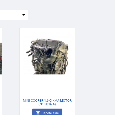

MINI COOPER 1.6 ÇIKMA MOTOR
(N18 B16 A)

Sepete ekle