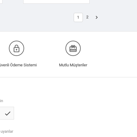

2
1
lock_outline
redeem
üvenli Ödeme Sistemi
Mutlu Müşteriler
in
check
 uyarılar