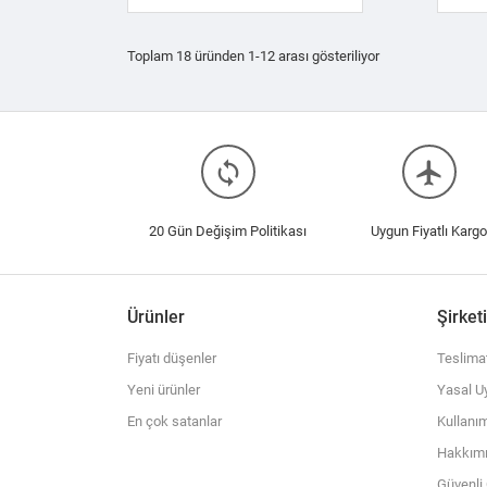
Toplam 18 üründen 1-12 arası gösteriliyor
loop
flight
20 Gün Değişim Politikası
Uygun Fiyatlı Kargo
Ürünler
Şirket
Fiyatı düşenler
Teslima
Yeni ürünler
Yasal Uy
En çok satanlar
Kullanım
Hakkım
Güvenl