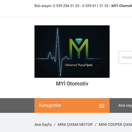
Bizi arayın:
0 539 294 31 33
- 0 539 811 31 33 -
MYİ Otomot
MYİ Otomotiv

Kategoriler
Ana say
Ana Sayfa
MINI ÇIKMA MOTOR
MINI COOPER ÇIK