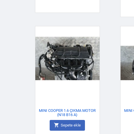
MINI COOPER 1.6 ÇIKMA MOTOR
MINI
(N18 B16 A)

Sepete ekle