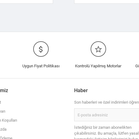
attach_money
star_border
Uygun Fiyat Politikası
Kontrolü Yapılmış Motorlar
G
imiz
Haber
t
Son haberleri ve özel indirimleri öğren
arı
 Koşulları
İstediğiniz bir zaman abonelikten
ızda
çıkabilirsiniz. Bu amaçla, lütfen yasal
i Ödeme