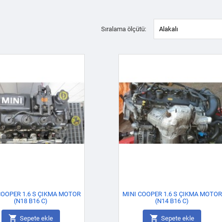
Sıralama ölçütü:
Alakalı
COOPER 1.6 S ÇIKMA MOTOR
MINI COOPER 1.6 S ÇIKMA MOTOR
(N18 B16 C)
(N14 B16 C)


Sepete ekle
Sepete ekle