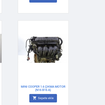
MINI COOPER 1.6 ÇIKMA MOTOR
(N16 B16 A)

Sepete ekle