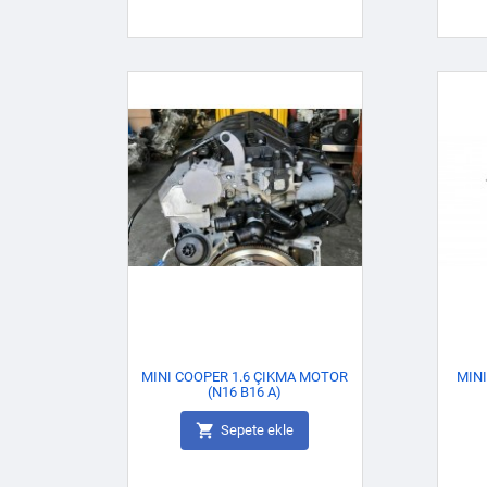
MINI COOPER 1.6 ÇIKMA MOTOR
MINI
(N16 B16 A)

Sepete ekle