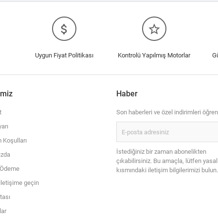
attach_money
star_border
Uygun Fiyat Politikası
Kontrolü Yapılmış Motorlar
G
imiz
Haber
t
Son haberleri ve özel indirimleri öğren
arı
 Koşulları
İstediğiniz bir zaman abonelikten
ızda
çıkabilirsiniz. Bu amaçla, lütfen yasal
i Ödeme
kısmındaki iletişim bilgilerimizi bulun.
iletişime geçin
itası
ar