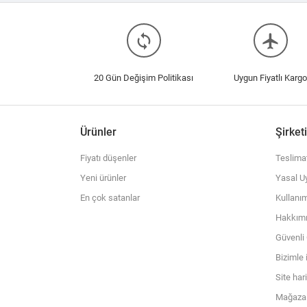
loop
flight
20 Gün Değişim Politikası
Uygun Fiyatlı Kargo
Ürünler
Şirket
Fiyatı düşenler
Teslima
Yeni ürünler
Yasal Uy
En çok satanlar
Kullanım
Hakkım
Güvenl
Bizimle 
Site har
Mağazal