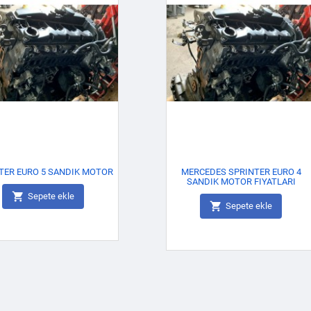
TER EURO 5 SANDIK MOTOR
MERCEDES SPRINTER EURO 4
SANDIK MOTOR FIYATLARI

Sepete ekle

Sepete ekle