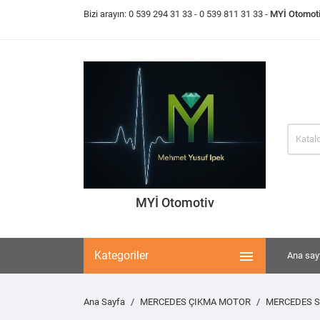
Bizi arayın:
0 539 294 31 33
- 0 539 811 31 33 -
MYİ Otomot
MYİ Otomotiv

Kategoriler
Ana say
Ana Sayfa
MERCEDES ÇIKMA MOTOR
MERCEDES S