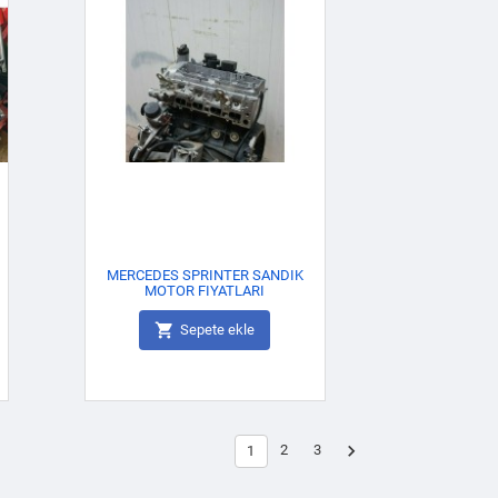
MERCEDES SPRINTER SANDIK
MOTOR FIYATLARI

Sepete ekle

2
3
1