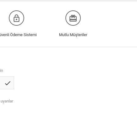
lock_outline
redeem
üvenli Ödeme Sistemi
Mutlu Müşteriler
in
check
 uyarılar