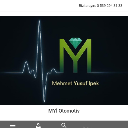
Bizi arayın:
0 539 294 31 33
MYİ Otomotiv


