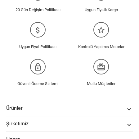
20 Gün Değişim Politikası
Uygun Fiyatlı Kargo
attach_money
star_border
Uygun Fiyat Politikası
Kontrolü Yapılmış Motorlar
lock_outline
redeem
Güvenli Ödeme Sistemi
Mutlu Müşteriler
Ürünler

Şirketimiz
