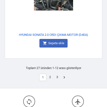
HYUNDAI SONATA 2.0 CRDI ÇIKMA MOTOR (D4EA)

Sepete ekle
Toplam 27 üründen 1-12 arası gösteriliyor

2
3
1
loop
flight