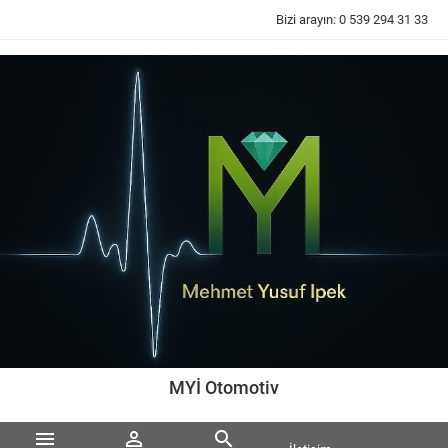
Bizi arayın:
0 539 294 31 33
MYİ Otomotiv


