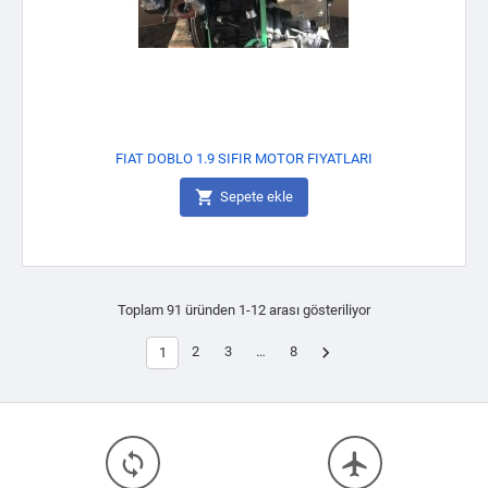
FIAT DOBLO 1.9 SIFIR MOTOR FIYATLARI

Sepete ekle
Toplam 91 üründen 1-12 arası gösteriliyor

2
3
…
8
1
loop
flight