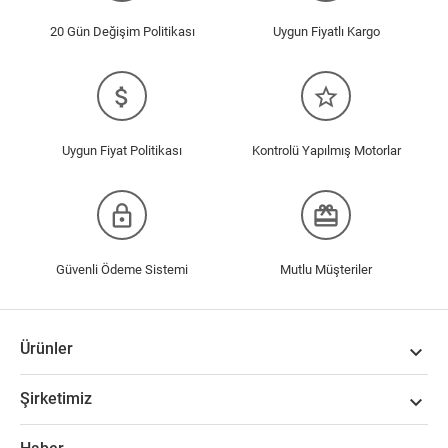
20 Gün Değişim Politikası
Uygun Fiyatlı Kargo
attach_money
star_border
Uygun Fiyat Politikası
Kontrolü Yapılmış Motorlar
lock_outline
redeem
Güvenli Ödeme Sistemi
Mutlu Müşteriler
Ürünler

Şirketimiz
