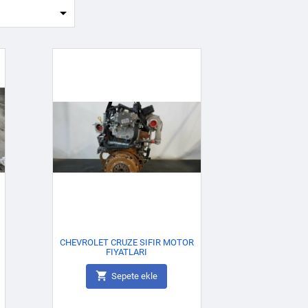

CHEVROLET CRUZE SIFIR MOTOR
FIYATLARI

Sepete ekle