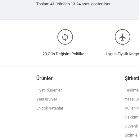
Toplam 41 üründen 13-24 arası gösteriliyor
loop
flight
20 Gün Değişim Politikası
Uygun Fiyatlı Kargo
Ürünler
Şirket
Fiyatı düşenler
Teslima
Yeni ürünler
Yasal Uy
En çok satanlar
Kullanım
Hakkım
Güvenl
Bizimle 