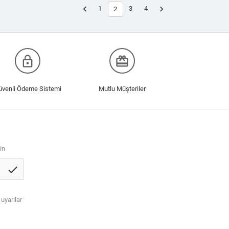


1
3
4
2
lock_outline
redeem
üvenli Ödeme Sistemi
Mutlu Müşteriler
in
check
 uyarılar