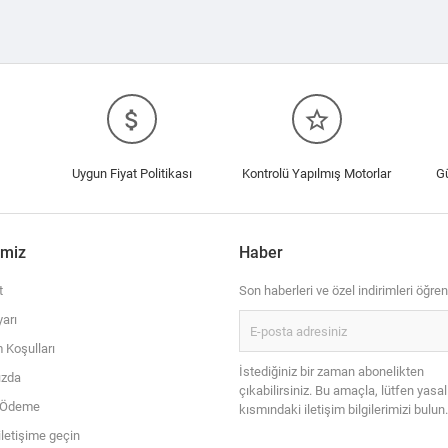
attach_money
star_border
Uygun Fiyat Politikası
Kontrolü Yapılmış Motorlar
G
imiz
Haber
t
Son haberleri ve özel indirimleri öğren
arı
 Koşulları
İstediğiniz bir zaman abonelikten
ızda
çıkabilirsiniz. Bu amaçla, lütfen yasal
i Ödeme
kısmındaki iletişim bilgilerimizi bulun.
iletişime geçin