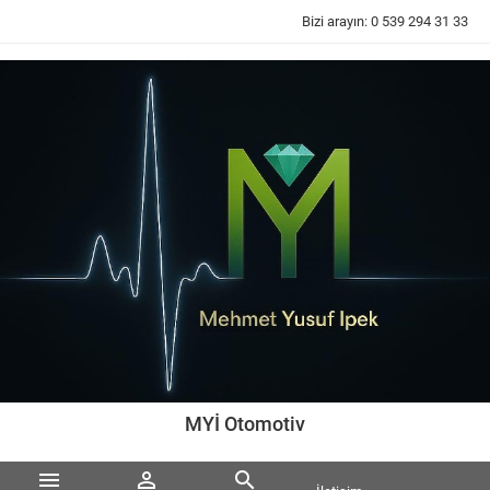
Bizi arayın:
0 539 294 31 33
MYİ Otomotiv


