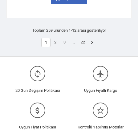
Toplam 259 üründen 1-12 arası gösteriliyor

2
3
…
22
1
loop
flight
20 Gün Değişim Politikası
Uygun Fiyatlı Kargo
attach_money
star_border
Uygun Fiyat Politikası
Kontrolü Yapılmış Motorlar