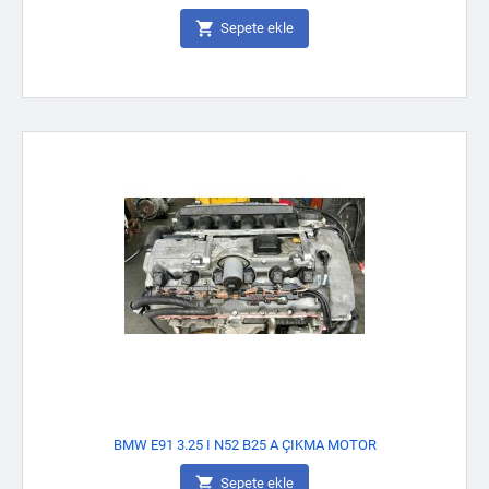

Sepete ekle
BMW E91 3.25 I N52 B25 A ÇIKMA MOTOR

Sepete ekle