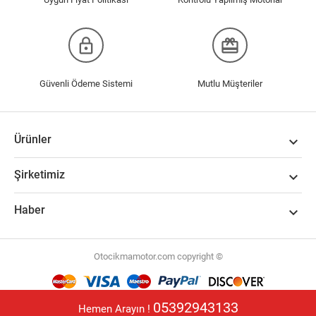
lock_outline
redeem
Güvenli Ödeme Sistemi
Mutlu Müşteriler
Ürünler

Şirketimiz

Haber

Otocikmamotor.com copyright ©
Mağazamız,
Magazanikur.com E-Ticaret Altyapısı
ile hizmet vermektedir.
05392943133
Hemen Arayın !