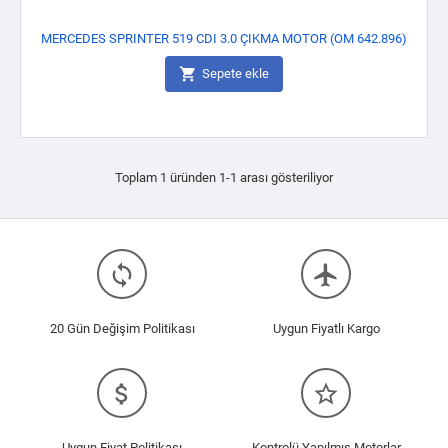
MERCEDES SPRINTER 519 CDI 3.0 ÇIKMA MOTOR (OM 642.896)

Sepete ekle
Toplam 1 üründen 1-1 arası gösteriliyor
loop
flight
20 Gün Değişim Politikası
Uygun Fiyatlı Kargo
attach_money
star_border
Uygun Fiyat Politikası
Kontrolü Yapılmış Motorlar