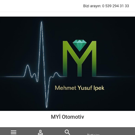
Bizi arayın:
0 539 294 31 33
MYİ Otomotiv


