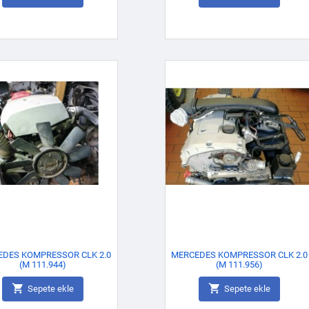
EDES KOMPRESSOR CLK 2.0
MERCEDES KOMPRESSOR CLK 2.0
(M 111.944)
(M 111.956)


Sepete ekle
Sepete ekle