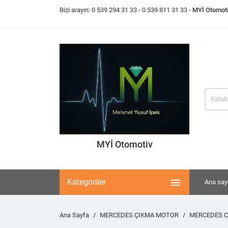
Bizi arayın:
0 539 294 31 33
- 0 539 811 31 33 -
MYİ Otomot
MYİ Otomotiv

Kategoriler
Ana say
Ana Sayfa
MERCEDES ÇIKMA MOTOR
MERCEDES C