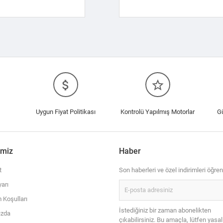
attach_money
star_border
Uygun Fiyat Politikası
Kontrolü Yapılmış Motorlar
G
imiz
Haber
t
Son haberleri ve özel indirimleri öğren
arı
 Koşulları
İstediğiniz bir zaman abonelikten
ızda
çıkabilirsiniz. Bu amaçla, lütfen yasal