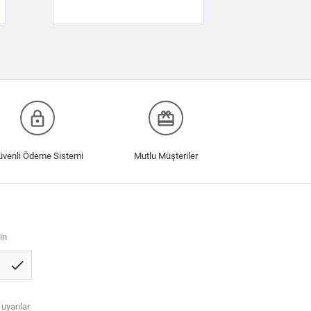
lock_outline
redeem
üvenli Ödeme Sistemi
Mutlu Müşteriler
in
check
 uyarılar