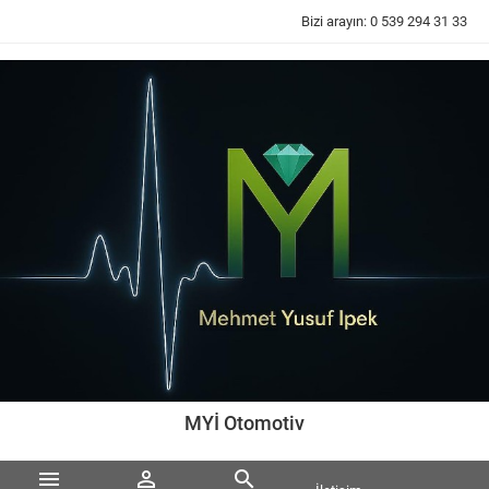
Bizi arayın:
0 539 294 31 33
MYİ Otomotiv


