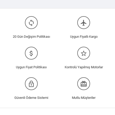
loop
flight
20 Gün Değişim Politikası
Uygun Fiyatlı Kargo
attach_money
star_border
Uygun Fiyat Politikası
Kontrolü Yapılmış Motorlar
lock_outline
redeem
Güvenli Ödeme Sistemi
Mutlu Müşteriler