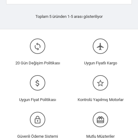
Toplam 5 üründen 1-5 arası gösteriliyor
loop
flight
20 Gün Değişim Politikası
Uygun Fiyatlı Kargo
attach_money
star_border
Uygun Fiyat Politikası
Kontrolü Yapılmış Motorlar
lock_outline
redeem
Güvenli Ödeme Sistemi
Mutlu Müşteriler